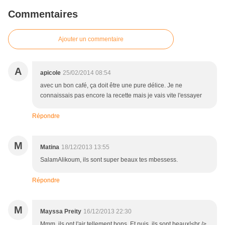
Commentaires
Ajouter un commentaire
A
apicole
25/02/2014 08:54
avec un bon café, ça doit être une pure délice. Je ne
connaissais pas encore la recette mais je vais vite l'essayer
Répondre
M
Matina
18/12/2013 13:55
SalamAlikoum, ils sont super beaux tes mbessess.
Répondre
M
Mayssa Preity
16/12/2013 22:30
Mmm, ils ont l'air tellement bons. Et puis, ils sont beaux!<br />