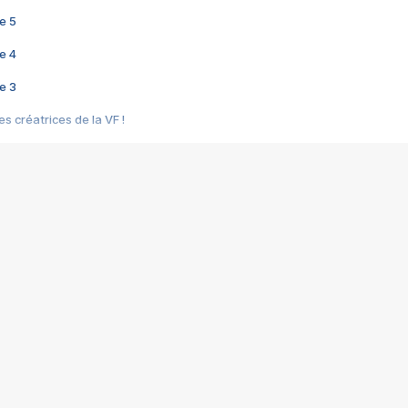
e 5
e 4
e 3
s créatrices de la VF !
e 2
e 1
e Mektoub My Love arrive enfin ! Rencontre avec Shaïn Boumedine et Sal
i : après Toni en famille
elle réalise le bouleversant Dites lui que je l'aime
ais ! Rencontre autour de Vie privée de Rebecca Zlotowski
 de Marguerite, Grave... Rencontre avec Ella Rumpf
 Les Rêveurs, un film intime sur la santé mentale