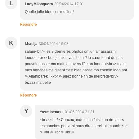
L
LadyMilonguera
30/04/2014 17:01
Quelle jolie idée ces muffins !
Répondre
K
khadija
30/04/2014 16:03
salam<br /> les 2 dernières photos ont un air assassin
loooool<br /> bon je m'en vais hein ? le cœur lourd de pas
pouvoir passer ma main a travers l'écran loooool<br /> mais
mes hanches me disent c'est bien passe ton chemin loool<br
/> Allahibarek lik<br /> allez bonne fin de mercredi<br />
bizzzz ma belle
Répondre
Y
Yasminenass
01/05/2014 21:31
<br /> <br /> Coucou, mdr tu me fais bien rire alors
tes hanches peuvent nous dire merci lol. mouah.<br
/> <br /> <br /> <br />