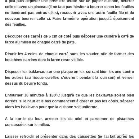
à plat puis déposer une première feuille sur un papier cuisson, beurrer
celle ci avec un pinceau (il ne faut pas hésiter à beurrer sinon les feuilles
ne tiendront pas entres elles), recouvrir avec une autre feuille filo et de
nouveau beurrer celle ci. Faire la même opération jusqu'à épuisement
des feuilles.
Découper des carrés de 6 cm de coté puis déposer une cuillère à café de
farce au milieu de chaque carré de pate.
Réunir les 4 coins de chaque carré sans les souder, afin de former des
bouchées carrées dont la farce reste visible.
Disposer les baklawas sur une plaque en les serrant bien les une contre
les autres (au risque qu'elles s'ouvrent pendant la cuisson) et verser
dessus du beurre fondu.
Enfourner 30 minutes à 180°C jusqu'à ce que les baklawas soient bien
dorées, si le haut et le bas commencent à dorer et pas les côtés, séparer
alors les baklawas pour que la cuisson soit uniforme.
A la sortie du four, arroser les de miel et parsemer de pistaches
concassées sur le milieu.
Laisser refroidir et présenter dans des caissettes (je l'ai fait après les