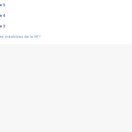
e 5
e 4
e 3
s créatrices de la VF !
e 2
e 1
e Mektoub My Love arrive enfin ! Rencontre avec Shaïn Boumedine et Sal
i : après Toni en famille
elle réalise le bouleversant Dites lui que je l'aime
ais ! Rencontre autour de Vie privée de Rebecca Zlotowski
 de Marguerite, Grave... Rencontre avec Ella Rumpf
 Les Rêveurs, un film intime sur la santé mentale