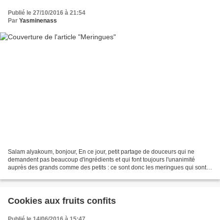
Publié le 27/10/2016 à 21:54
Par
Yasminenass
Salam alyakoum, bonjour, En ce jour, petit partage de douceurs qui ne
demandent pas beaucoup d'ingrédients et qui font toujours l'unanimité
auprès des grands comme des petits : ce sont donc les meringues qui sont à
l'honneur. Des meringues croquantes...
Cookies aux fruits confits
Publié le 14/06/2016 à 15:47