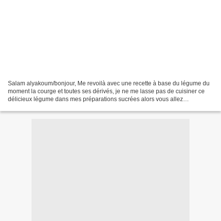
Salam alyakoum/bonjour, Me revoilà avec une recette à base du légume du
moment la courge et toutes ses dérivés, je ne me lasse pas de cuisiner ce
délicieux légume dans mes préparations sucrées alors vous allez
certainement en entendre parler encore quelques...