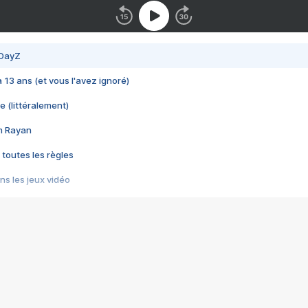
 DayZ
 a 13 ans (et vous l'avez ignoré)
e (littéralement)
im Rayan
 toutes les règles
s les jeux vidéo
us choquant de Rockstar ? - Le scandale BULLY
e plus moche de Steam
du RÊVE tourne au CAUCHEMAR
pendant 8 heures
it… à tort